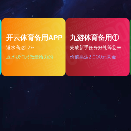
装置、自动灭火装置，环保、安全。
网站导航
网站首页
关于我们
产品中心
新闻中心
案例展示
版
九游(中国)
备