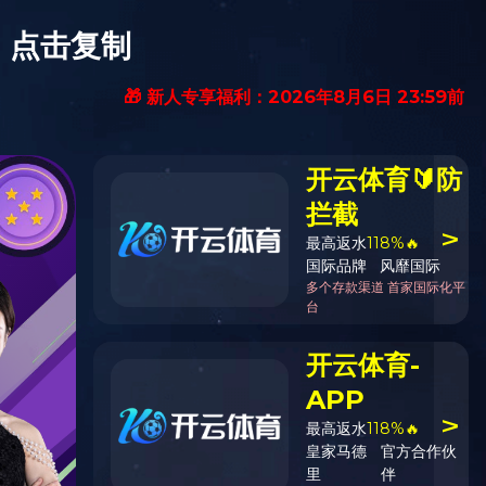
收藏我们
在线留言
语言选择
全国咨询热线
0512-57775839
案例展示
九游(中国)