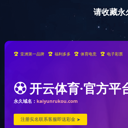
欢迎来到九游网页版·官方版在线入口官网
九游网页版
SUZHOU SUYING MACHINER
九游(中国)首页
关于我们
五轴刀具磨