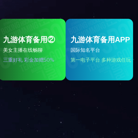
售前咨询
售后服务
权所有：九游网页版·官方版在线入口
案号：
苏ICP备19049296号-1